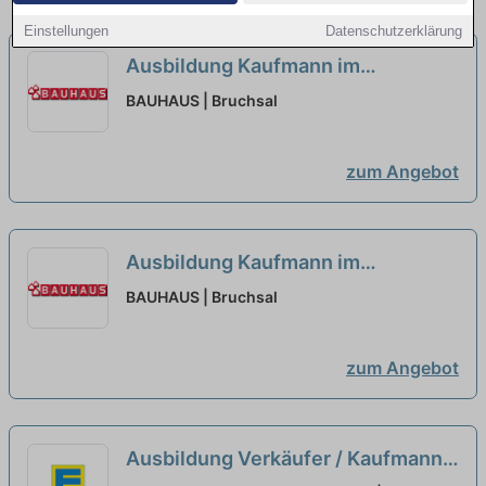
Einstellungen
Datenschutzerklärung
Ausbildung Kaufmann im
Einzelhandel oder Verkäufer
BAUHAUS | Bruchsal
(m/w/d) Bruchsal
neu
zum Angebot
Ausbildung Kaufmann im
Einzelhandel oder Verkäufer
BAUHAUS | Bruchsal
(m/w/d) Bruchsal
neu
zum Angebot
Ausbildung Verkäufer / Kaufmann