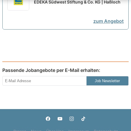
im Einzelhandel (m/w/d) - 2026
EDEKA Südwest Stiftung & Co. KG | Haßloch
neu
zum Angebot
Passende Jobangebote per E-Mail erhalten:
Job Newsletter