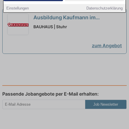
Einstellungen
Datenschutzerklärung
Ausbildung Kaufmann im
Einzelhandel oder Verkäufer
BAUHAUS | Stuhr
(m/w/d) Stuhr-Groß-Mackenstedt
neu
zum Angebot
Passende Jobangebote per E-Mail erhalten:
Job Newsletter