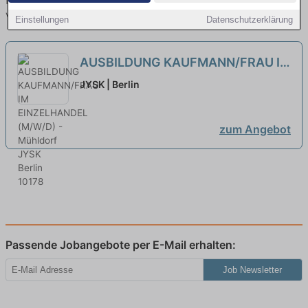
finden Sie von namhaften Firmen. Entdecken Sie freie Optionen
von Top-Arbeitgebern und bewerben Sie sich noch heute.
Einstellungen
Datenschutzerklärung
AUSBILDUNG KAUFMANN/FRAU IM
EINZELHANDEL (M/W/D) -
JYSK | Berlin
Mühldorf
zum Angebot
Passende Jobangebote per E-Mail erhalten:
Job Newsletter