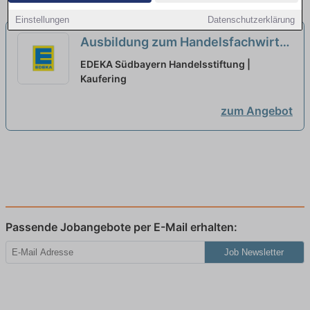
Einstellungen
Datenschutzerklärung
Ausbildung zum Handelsfachwirt
(IHK) Einzelhandel (m/w/d)
neu
EDEKA Südbayern Handelsstiftung |
Kaufering
zum Angebot
Passende Jobangebote per E-Mail erhalten:
Job Newsletter