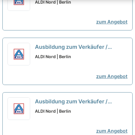
Kaufmann im Einzelhandel zum
ALDI Nord | Berlin
01.09.2026 (m/w/d)
neu
zum Angebot
Ausbildung zum Verkäufer /
Kaufmann im Einzelhandel zum
ALDI Nord | Berlin
01.09.2026 (m/w/d)
neu
zum Angebot
Ausbildung zum Verkäufer /
Kaufmann im Einzelhandel zum
ALDI Nord | Berlin
01.09.2026 (m/w/d)
neu
zum Angebot