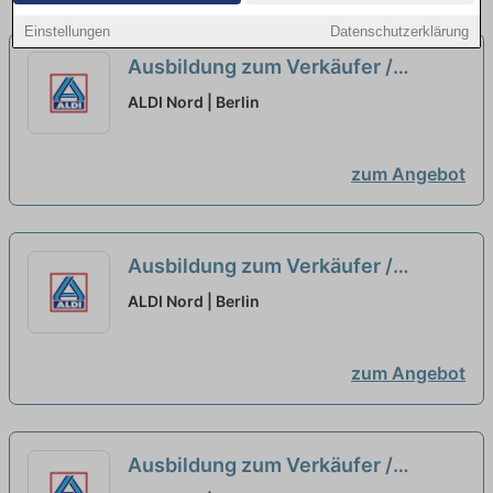
Einstellungen
Datenschutzerklärung
Ausbildung zum Verkäufer /
Kaufmann im Einzelhandel zum
ALDI Nord | Berlin
01.09.2026 (m/w/d)
neu
zum Angebot
Ausbildung zum Verkäufer /
Kaufmann im Einzelhandel zum
ALDI Nord | Berlin
01.09.2026 (m/w/d)
neu
zum Angebot
Ausbildung zum Verkäufer /