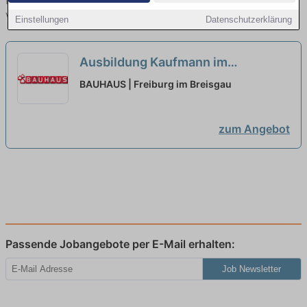
finden Sie von namhaften Firmen. Entdecken Sie freie Optionen
von Top-Arbeitgebern und bewerben Sie sich noch heute.
Einstellungen
Datenschutzerklärung
Ausbildung Kaufmann im
Einzelhandel oder Verkäufer
BAUHAUS | Freiburg im Breisgau
(m/w/d) Freiburg
neu
zum Angebot
Passende Jobangebote per E-Mail erhalten:
Job Newsletter