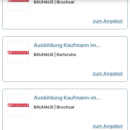
Einzelhandel oder Verkäufer
BAUHAUS | Bruchsal
(m/w/d) Bruchsal
neu
zum Angebot
Ausbildung Kaufmann im
Einzelhandel oder Verkäufer
BAUHAUS | Karlsruhe
(m/w/d) Karlsruhe-Oststadt
neu
zum Angebot
Ausbildung Kaufmann im
Einzelhandel oder Verkäufer
BAUHAUS | Bruchsal
(m/w/d) Bruchsal
neu
zum Angebot