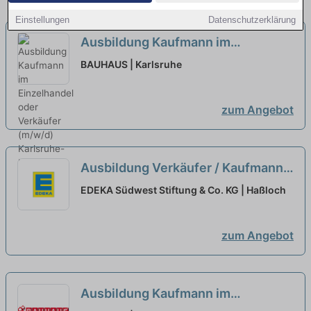
Einstellungen
Datenschutzerklärung
Ausbildung Kaufmann im
Einzelhandel oder Verkäufer
BAUHAUS | Karlsruhe
(m/w/d) Karlsruhe-Mühlburg
neu
zum Angebot
Ausbildung Verkäufer / Kaufmann
im Einzelhandel (m/w/d) - 2026
EDEKA Südwest Stiftung & Co. KG | Haßloch
neu
zum Angebot
Ausbildung Kaufmann im