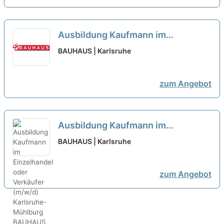
Ausbildung Kaufmann im
Einzelhandel oder Verkäufer
BAUHAUS | Karlsruhe
(m/w/d) Karlsruhe-Oststadt
neu
zum Angebot
Ausbildung Kaufmann im
Einzelhandel oder Verkäufer
BAUHAUS | Karlsruhe
(m/w/d) Karlsruhe-Mühlburg
neu
zum Angebot