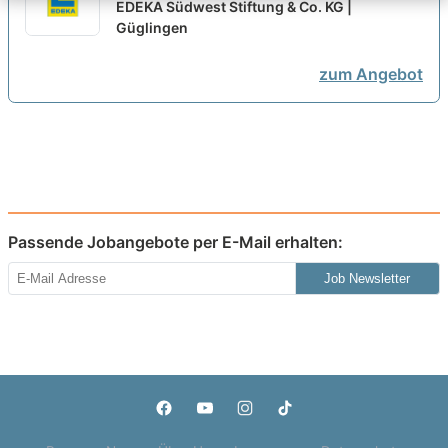
Fleischerei (m/w/d) - 2026
neu
EDEKA Südwest Stiftung & Co. KG |
Güglingen
zum Angebot
Passende Jobangebote per E-Mail erhalten:
Job Newsletter