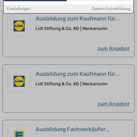
Einstellungen
Datenschutzerklärung
Ausbildung zum Kaufmann für
Büromanagement - Schwerpunkt
Lidl Stiftung & Co. KG | Neckarsulm
Logistik 2027 (m/w/d)
neu
zum Angebot
Ausbildung zum Kaufmann für
Büromanagement - Schwerpunkt
Lidl Stiftung & Co. KG | Neckarsulm
Einkauf 2027 (m/w/d)
neu
zum Angebot
Ausbildung Fachverkäufer