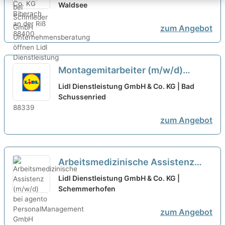
Unternehmensberatung öffnen
Waldsee
zum Angebot
Montagemitarbeiter (m/w/d)
Hydraulik / Maschinenbau bei
Lidl Dienstleistung GmbH & Co. KG | Bad
Liebherr bei expertum GmbH
Schussenried
ausgewählt
zum Angebot
Arbeitsmedizinische Assistenz
(m/w/d) bei agento
Lidl Dienstleistung GmbH & Co. KG |
PersonalManagement GmbH
Schemmerhofen
ausgewählt
zum Angebot