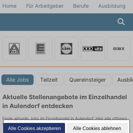
Home
Für Arbeitgeber
Berufe
Ausbildung
Alle Jobs
Teilzeit
Quereinsteiger
Ausbi
Aktuelle Stellenangebote im Einzelhandel
in Aulendorf entdecken
Finde aktuelle Jobs im Einzelhandel in Aulendorf. Hier alle offenen
Stellenangebote im Verkauf, Vertrieb und Handel vergleichen.
Alle Cookies akzeptieren
Alle Cookies ablehnen