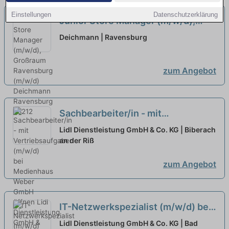
Einstellungen
Datenschutzerklärung
Junior Store Manager (m/w/d),
Großraum Ravensburg (m/w/d)
neu
Deichmann | Ravensburg
zum Angebot
Sachbearbeiter/in - mit
Vertriebsaufgaben (m/w/d) bei
Lidl Dienstleistung GmbH & Co. KG | Biberach
Medienhaus Weber GmbH öffnen
an der Riß
zum Angebot
IT-Netzwerkspezialist (m/w/d) bei
Schmieder GmbH
Lidl Dienstleistung GmbH & Co. KG | Bad