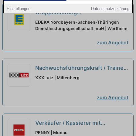
Einstellungen
Datenschutzerklärung
Gruppenleitung
Personalabrechnung (m/w/d)
neu
EDEKA Nordbayern-Sachsen-Thüringen
Dienstleistungsgesellschaft mbH | Wertheim
zum Angebot
Nachwuchsführungskraft / Trainee
Lagerleiter (m/w/d)
neu
XXXLutz | Miltenberg
zum Angebot
Verkäufer / Kassierer mit
Vertretungsfunktion (m/w/d)
neu
PENNY | Mudau