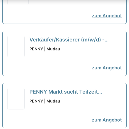
zum Angebot
Verkäufer/Kassierer (m/w/d) -
Teilzeit Penny Markt GmbH
neu
PENNY | Mudau
zum Angebot
PENNY Markt sucht Teilzeit
Verkäufer/Kassierer (m/w/d)
neu
PENNY | Mudau
zum Angebot