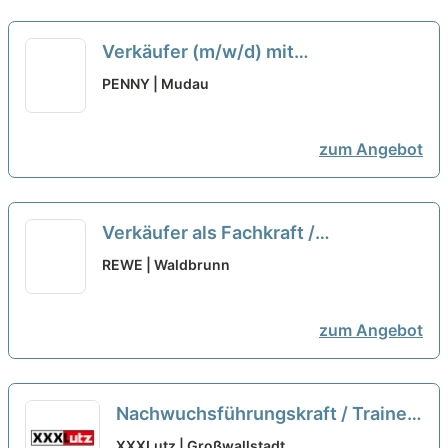
Verkäufer (m/w/d) mit
Kassiertätigkeit in Teilzeit REWE
PENNY | Mudau
Markt GmbH
neu
zum Angebot
Verkäufer als Fachkraft /
Quereinsteiger Frischetheke
REWE | Waldbrunn
(m/w/d)
neu
zum Angebot
Nachwuchsführungskraft / Trainee
Lagerleiter (m/w/d)
neu
XXXLutz | Großwallstadt