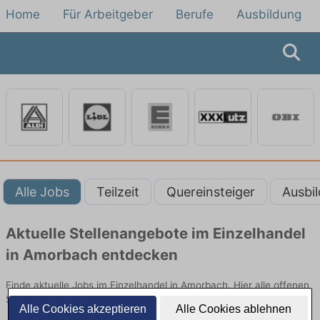
Home
Für Arbeitgeber
Berufe
Ausbildung
Alle Jobs
Teilzeit
Quereinsteiger
Ausbi
Aktuelle Stellenangebote im Einzelhandel
in Amorbach entdecken
Finde aktuelle Jobs im Einzelhandel in Amorbach. Hier alle offenen
Stellenangebote im Verkauf, Vertrieb und Handel vergleichen.
Alle Cookies akzeptieren
Alle Cookies ablehnen