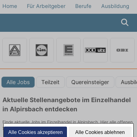
Home
Für Arbeitgeber
Berufe
Ausbildung
Alle Jobs
Teilzeit
Quereinsteiger
Ausbi
Aktuelle Stellenangebote im Einzelhandel
in Alpirsbach entdecken
Finde aktuelle Jobs im Einzelhandel in Alpirsbach. Hier alle offenen
Stellenangebote im Verkauf, Vertrieb und Handel vergleichen.
Alle Cookies akzeptieren
Alle Cookies ablehnen