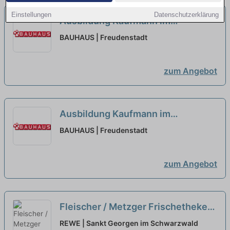
Einstellungen
Datenschutzerklärung
Ausbildung Kaufmann im
Einzelhandel oder Verkäufer
BAUHAUS | Freudenstadt
(m/w/d) Freudenstadt
neu
zum Angebot
Ausbildung Kaufmann im
Einzelhandel oder Verkäufer
BAUHAUS | Freudenstadt
(m/w/d) Freudenstadt
neu
zum Angebot
Fleischer / Metzger Frischetheke
(m/w/d)
neu
REWE | Sankt Georgen im Schwarzwald