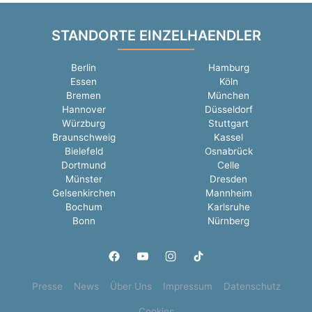
STANDORTE EINZELHAENDLER
Berlin
Hamburg
Essen
Köln
Bremen
München
Hannover
Düsseldorf
Würzburg
Stuttgart
Braunschweig
Kassel
Bielefeld
Osnabrück
Dortmund
Celle
Münster
Dresden
Gelsenkirchen
Mannheim
Bochum
Karlsruhe
Bonn
Nürnberg
Presse
News
Über Uns
Impressum
Datenschutz
Cookies