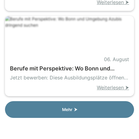
Weiterlesen ⮞
06. August
Berufe mit Perspektive: Wo Bonn und
Umgebung Azubis dringend suchen
Jetzt bewerben: Diese Ausbildungsplätze öffnen
Zukunftstüren
Weiterlesen ⮞
Mehr ⮞