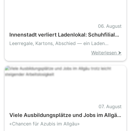
06. August
Innenstadt verliert Ladenlokal: Schuhfiliale
schließt wegen hoher Mieten
Leerregale, Kartons, Abschied — ein Laden
verschwindet aus der Bahnhofstraße
Weiterlesen ⮞
07. August
Viele Ausbildungsplätze und Jobs im Allgäu
trotz leicht steigender Arbeitslosigkeit
«Chancen für Azubis im Allgäu»