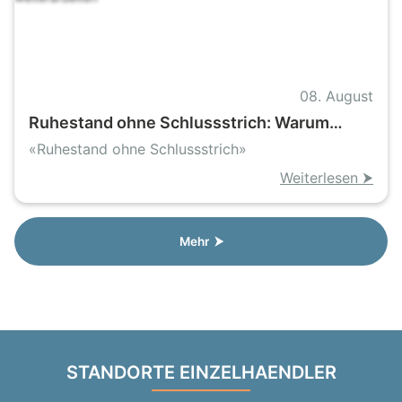
08. August
Ruhestand ohne Schlussstrich: Warum
immer mehr Rentner weiterarbeiten
«Ruhestand ohne Schlussstrich»
Weiterlesen ⮞
Mehr ⮞
STANDORTE EINZELHAENDLER