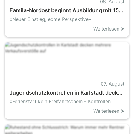
08. August
Famila-Nordost beginnt Ausbildung mit 150
Nachwuchskräften und setzt auf attraktive
«Neuer Einstieg, echte Perspektive»
Extras
Weiterlesen ⮞
07. August
Jugendschutzkontrollen in Karlstadt decken
mehrere Verkaufsverstöße auf
«Ferienstart kein Freifahrtschein – Kontrollen
decken Verkauf an Minderjährige auf»
Weiterlesen ⮞