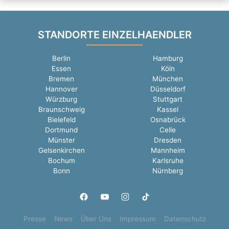
STANDORTE EINZELHAENDLER
Berlin
Hamburg
Essen
Köln
Bremen
München
Hannover
Düsseldorf
Würzburg
Stuttgart
Braunschweig
Kassel
Bielefeld
Osnabrück
Dortmund
Celle
Münster
Dresden
Gelsenkirchen
Mannheim
Bochum
Karlsruhe
Bonn
Nürnberg
Presse
News
Über Uns
Impressum
Datenschutz