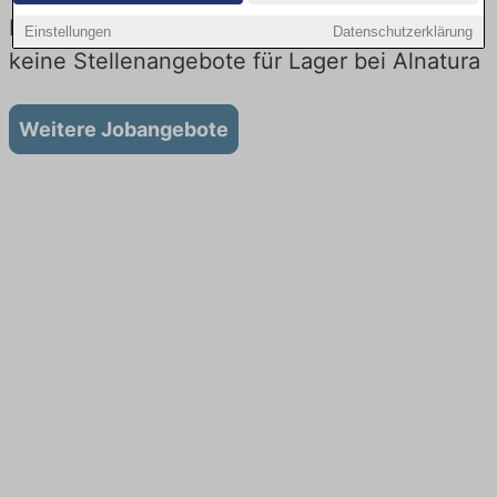
Lager Jobs bei Alnatura : Aktuell gibt es
Einstellungen
Datenschutzerklärung
keine Stellenangebote für Lager bei Alnatura
Weitere Jobangebote