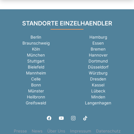
STANDORTE EINZELHAENDLER
Berlin
Hamburg
Braunschweig
Essen
Köln
Bremen
München
Hannover
Stuttgart
Dortmund
Bielefeld
Düsseldorf
Mannheim
Würzburg
Celle
Dresden
Bonn
Kassel
Münster
Lübeck
Heilbronn
Minden
Greifswald
Langenhagen
Presse
News
Über Uns
Impressum
Datenschutz