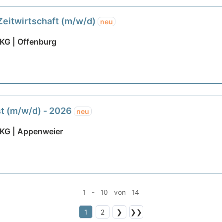
Zeitwirtschaft (m/w/d)
neu
KG | Offenburg
st (m/w/d) - 2026
neu
 KG | Appenweier
1 - 10 von 14
1
2
❯
❯❯