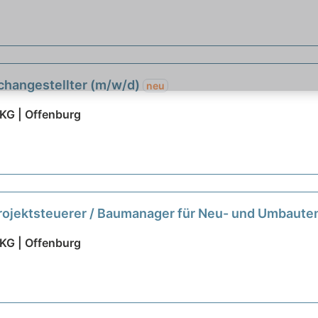
achangestellter (m/w/d)
neu
KG | Offenburg
 Projektsteuerer / Baumanager für Neu- und Umbaut
KG | Offenburg