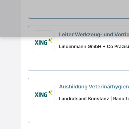
Leiter Werkzeug- und Vorri
Lindenmann GmbH + Co Präzisio
Ausbildung Veterinärhygien
Landratsamt Konstanz | Radolf