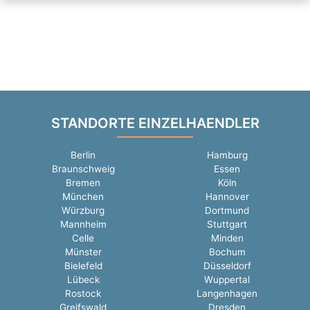
STANDORTE EINZELHAENDLER
Berlin
Hamburg
Braunschweig
Essen
Bremen
Köln
München
Hannover
Würzburg
Dortmund
Mannheim
Stuttgart
Celle
Minden
Münster
Bochum
Bielefeld
Düsseldorf
Lübeck
Wuppertal
Rostock
Langenhagen
Greifswald
Dresden