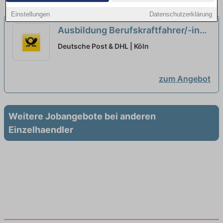
Einstellungen
Datenschutzerklärung
Ausbildung Berufskraftfahrer/-in
(m/w/d) in 2026
neu
Deutsche Post & DHL | Köln
zum Angebot
Weitere Jobangebote bei anderen
Einzelhaendler