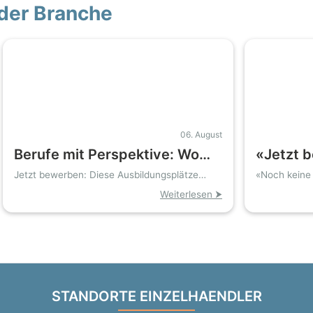
der Branche
06. August
Berufe mit Perspektive: Wo
«Jetzt 
Bonn und Umgebung Azubis
Schulab
Jetzt bewerben: Diese Ausbildungsplätze
«Noch keine 
öffnen Zukunftstüren
Einstieg»
dringend suchen
Ausbild
Weiterlesen ⮞
STANDORTE EINZELHAENDLER