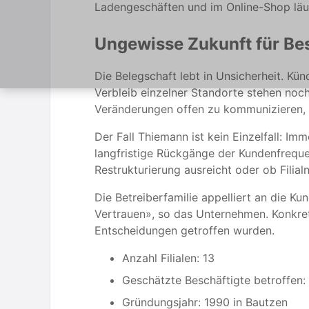
Ladengeschäften und im Online-Shop läu
Ungewisse Zukunft für Be
Die Belegschaft lebt in Unsicherheit. K
Verbleib einzelner Standorte stehen noc
Veränderungen offen zu kommunizieren, 
Der Fall Thiemann ist kein Einzelfall: I
langfristige Rückgänge der Kundenfreque
Restrukturierung ausreicht oder ob Filia
Die Betreiberfamilie appelliert an die Ku
Vertrauen», so das Unternehmen. Konkret
Entscheidungen getroffen wurden.
Anzahl Filialen: 13
Geschätzte Beschäftigte betroffen:
Gründungsjahr: 1990 in Bautzen