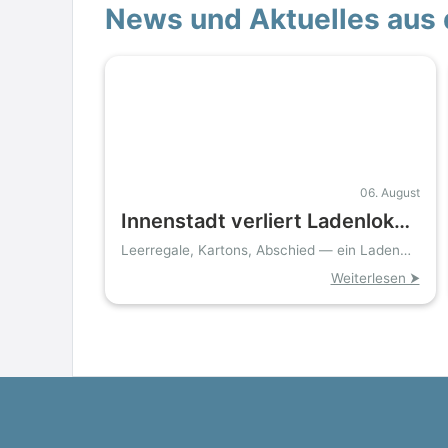
News und Aktuelles aus 
06. August
Innenstadt verliert Ladenlokal:
Schuhfiliale schließt wegen
Leerregale, Kartons, Abschied — ein Laden
verschwindet aus der Bahnhofstraße
hoher Mieten
Weiterlesen ⮞