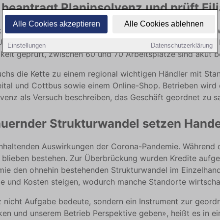
beantragt Planinsolvenz und prüft Fil
Alle Cookies akzeptieren
Alle Cookies ablehnen
tte Thiemann hat ein Planinsolvenzverfahren in Eigenverwa
Unternehmen vor einer grundlegenden Neuordnung: Alle 13 F
Einstellungen
Datenschutzerklärung
gkeit geprüft, zwischen 60 und 70 Arbeitsplätze sind akut b
chs die Kette zu einem regional wichtigen Händler mit Sta
, Freital und Cottbus sowie einem Online-Shop. Betrieben w
olvenz als Versuch beschreiben, das Geschäft geordnet zu s
uernder Strukturwandel setzen Hande
e anhaltenden Auswirkungen der Corona-Pandemie. Während
r blieben bestehen. Zur Überbrückung wurden Kredite aufg
mie den ohnehin bestehenden Strukturwandel im Einzelhand
de und Kosten steigen, wodurch manche Standorte wirtschaft
z nicht Aufgabe bedeute, sondern ein Instrument zur geord
rken und unserem Betrieb Perspektive geben», heißt es in e