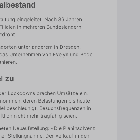
ialbestand
ltung eingeleitet. Nach 36 Jahren
ilialen in mehreren Bundesländern
edroht.
ndorten unter anderem in Dresden,
ird das Unternehmen von Evelyn und Bodo
anieren.
l zu
 der Lockdowns brachen Umsätze ein,
enommen, deren Belastungen bis heute
el beschleunigt: Besuchsfrequenzen in
lich nicht mehr tragfähig seien.
neten Neuaufstellung: «Die Planinsolvenz
iner Stellungnahme. Der Verkauf in den