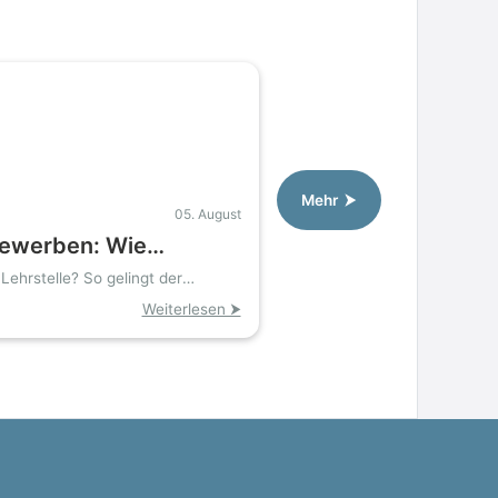
Mehr ⮞
05. August
bewerben: Wie
gänger noch
Lehrstelle? So gelingt der
ungsplätze finden»
Weiterlesen ⮞