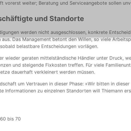
ft vorerst weiter; Beratung und Serviceangebote sollen un
schäftigte und Standorte
ündigungen werden nicht ausgeschlossen, konkrete Entsche
h aus. Das Management betont den Willen, so viele Arbeitsp
sobald belastbare Entscheidungen vorlägen.
mmer wieder geraten mittelständische Händler unter Druck,
nzen und steigende Fixkosten treffen. Für viele Familienu
lnetze dauerhaft verkleinert werden müssen.
ndschaft um Vertrauen in dieser Phase: «Wir bitten in dieser
e Informationen zu einzelnen Standorten will Thiemann ers
 60 bis 70