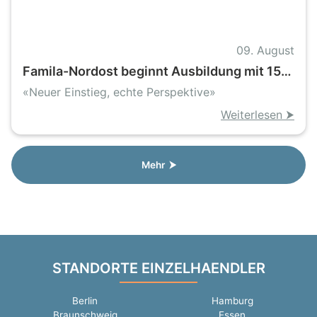
09. August
Famila-Nordost beginnt Ausbildung mit 150
Nachwuchskräften und setzt auf attraktive
«Neuer Einstieg, echte Perspektive»
Extras
Weiterlesen ⮞
Mehr ⮞
STANDORTE EINZELHAENDLER
Berlin
Hamburg
Braunschweig
Essen