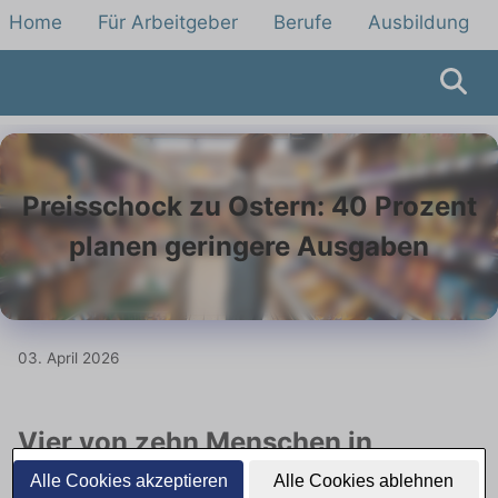
Home
Für Arbeitgeber
Berufe
Ausbildung
Preisschock zu Ostern: 40 Prozent
planen geringere Ausgaben
03. April 2026
Vier von zehn Menschen in
Deutschland wollen zu Ostern
Alle Cookies akzeptieren
Alle Cookies ablehnen