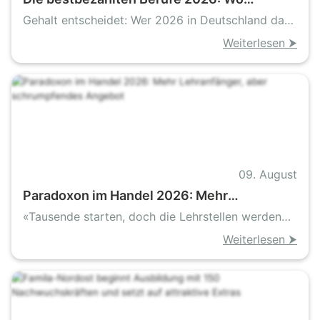
Deutschlands Spitzengehälter liegen
Gehalt entscheidet: Wer 2026 in Deutschland das
meiste verdient
Weiterlesen ⮞
09. August
Paradoxon im Handel 2026: Mehr
Lehranfänger, aber schrumpfendes Angebot
«Tausende starten, doch die Lehrstellen werden
weniger»
Weiterlesen ⮞