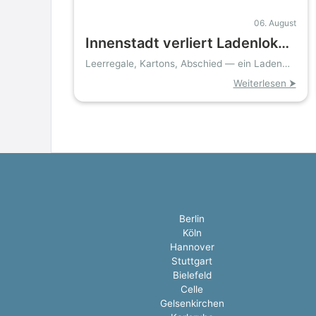
06. August
Innenstadt verliert Ladenlokal:
Schuhfiliale schließt wegen
Leerregale, Kartons, Abschied — ein Laden
verschwindet aus der Bahnhofstraße
hoher Mieten
Weiterlesen ⮞
Berlin
Köln
Hannover
Stuttgart
Bielefeld
Celle
Gelsenkirchen