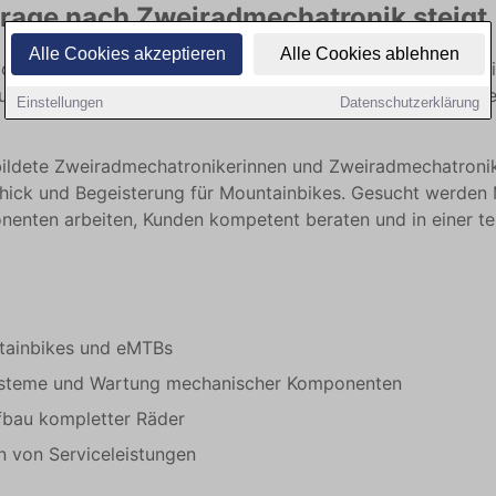
frage nach Zweiradmechatronik steigt
Alle Cookies akzeptieren
Alle Cookies ablehnen
on MTB-News.de erneut auf offene Stellen im Bereich Zwei
chen Verstärkung, um der wachsenden Nachfrage nach Serv
Einstellungen
Datenschutzerklärung
ebildete Zweiradmechatronikerinnen und Zweiradmechatronik
ick und Begeisterung für Mountainbikes. Gesucht werden Mi
enten arbeiten, Kunden kompetent beraten und in einer te
tainbikes und eMTBs
systeme und Wartung mechanischer Komponenten
bau kompletter Räder
 von Serviceleistungen