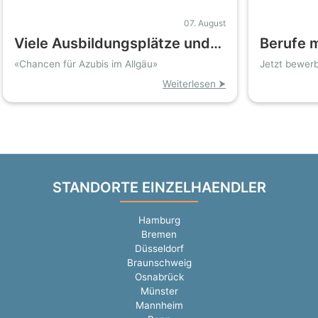
07. August
Viele Ausbildungsplätze und
Berufe m
Jobs im Allgäu trotz leicht
Bonn un
«Chancen für Azubis im Allgäu»
Jetzt bewerb
öffnen Zuku
steigender Arbeitslosigkeit
dringen
Weiterlesen ⮞
STANDORTE EINZELHAENDLER
Hamburg
Bremen
Düsseldorf
Braunschweig
Osnabrück
Münster
Mannheim