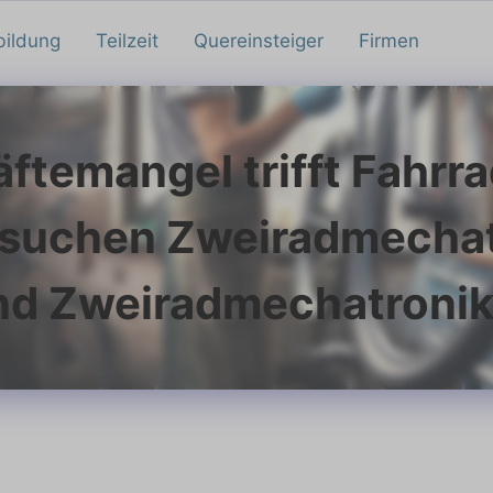
bildung
Teilzeit
Quereinsteiger
Firmen
ftemangel trifft Fahr
 suchen Zweiradmechat
nd Zweiradmechatronik