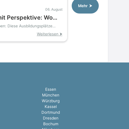
Mehr ⮞
06. August
it Perspektive: Wo
d Umgebung Azubis
en: Diese Ausbildungsplätze
nftstüren
d suchen
Weiterlesen ⮞
Essen
München
Würzburg
Kassel
Dortmund
Dresden
Bochum