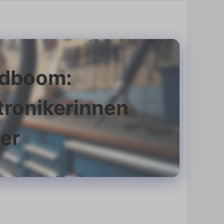
radboom:
ronikerinnen
er