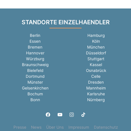
STANDORTE EINZELHAENDLER
Berlin
Hamburg
Essen
Köln
Bremen
München
Hannover
Düsseldorf
Würzburg
Stuttgart
Braunschweig
Kassel
Bielefeld
Osnabrück
Dortmund
Celle
Münster
Dresden
Gelsenkirchen
Mannheim
Bochum
Karlsruhe
Bonn
Nürnberg
Presse
News
Über Uns
Impressum
Datenschutz